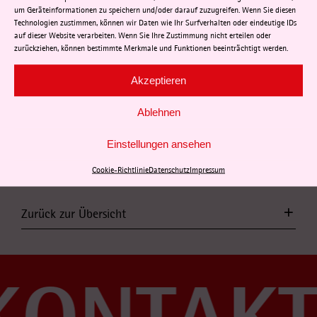
Arbeitnehmer können die ermäßigte Besteuerung für
um Geräteinformationen zu speichern und/oder darauf zuzugreifen. Wenn Sie diesen
Technologien zustimmen, können wir Daten wie Ihr Surfverhalten oder eindeutige IDs
Abfindungen und Entschädigungen somit nur noch
auf dieser Website verarbeiten. Wenn Sie Ihre Zustimmung nicht erteilen oder
über die Einkommensteuerveranlagung erhalten – die
zurückziehen, können bestimmte Merkmale und Funktionen beeinträchtigt werden.
zu viel einbehaltene Lohnsteuer wird vom Finanzamt
dann erst über den Einkommensteuerbescheid
Akzeptieren
erstattet. Arbeitnehmer profitieren also nicht mehr
direkt und unterjährig von dem Steuervorteil der
Ablehnen
Fünftelregelung, sondern erst nachträglich.
Quelle: Vereinigte
Lohnsteuerhilfe e.V. (VLH),
Einstellungen ansehen
Pressemitteilung v. 14.10.2024
Cookie-Richtlinie
Datenschutz
Impressum
Zurück zur Übersicht
KONTAKT