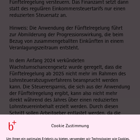
Fünftelregelung versteuern. Das Finanzamt setzt dann
statt des regulären Einkommensteuertarifs nur einen
reduzierten Steuersatz an.
Hinweis: Die Anwendung der Fünftelregelung führt
zur Abmilderung der Progressionswirkung, die beim
Bezug von zusammengeballten Einkünften in einem
Veranlagungszeitraum entsteht.
In dem Anfang 2024 verkündeten
Wachstumschancengesetz wurde geregelt, dass die
Fünftelregelung ab 2025 nicht mehr im Rahmen des
Lohnsteuerabzugsverfahrens beansprucht werden
kann. Die Steuerersparnis, die sich aus der Anwendung
der Fünftelregelung ergibt, kann also nicht mehr
direkt während des Jahres über einen reduzierten
Lohnsteuereinbehalt erzielt werden. Durch diesen
Schritt sollen Arbeitgeber entlastet werden, da die
Umsetzung der Fünftelregelung im Rahmen des
Lohnsteuerabzugs für sie sehr aufwendig und mitunter
Cookie Zustimmung
mit Rechtsunsicherheiten behaftet ist.
Um Ihnen ein optimales Erlebnis zu bieten, verwenden wir Technologien wie Cookies,