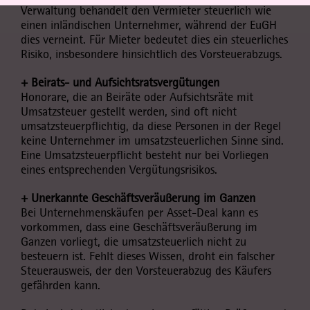
Verwaltung behandelt den Vermieter steuerlich wie
einen inländischen Unternehmer, während der EuGH
dies verneint. Für Mieter bedeutet dies ein steuerliches
Risiko, insbesondere hinsichtlich des Vorsteuerabzugs.
+ Beirats- und Aufsichtsratsvergütungen
Honorare, die an Beiräte oder Aufsichtsräte mit
Umsatzsteuer gestellt werden, sind oft nicht
umsatzsteuerpflichtig, da diese Personen in der Regel
keine Unternehmer im umsatzsteuerlichen Sinne sind.
Eine Umsatzsteuerpflicht besteht nur bei Vorliegen
eines entsprechenden Vergütungsrisikos.
+ Unerkannte Geschäftsveräußerung im Ganzen
Bei Unternehmenskäufen per Asset-Deal kann es
vorkommen, dass eine Geschäftsveräußerung im
Ganzen vorliegt, die umsatzsteuerlich nicht zu
besteuern ist. Fehlt dieses Wissen, droht ein falscher
Steuerausweis, der den Vorsteuerabzug des Käufers
gefährden kann.