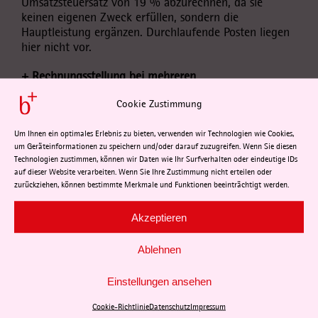
Umsatzsteuersatz von 19 % abzurechnen, da sie
keinen eigenen Zweck erfüllen, sondern die
Hauptleistung ergänzen. Durchlaufende Posten liegen
hier nicht vor.
+ Rechnungsstellung bei mehreren
Konzerngesellschaften
Cookie Zustimmung
Bei Konzernen mit mehreren Gesellschaften kann es
dazu kommen, dass Rechnungen an die falsche
Konzerngesellschaft adressiert werden.
Um Ihnen ein optimales Erlebnis zu bieten, verwenden wir Technologien wie Cookies,
um Geräteinformationen zu speichern und/oder darauf zuzugreifen. Wenn Sie diesen
Umsatzsteuerrechtlich muss der Rechnungsadressat
Technologien zustimmen, können wir Daten wie Ihr Surfverhalten oder eindeutige IDs
aber der tatsächliche Leistungsempfänger sein.
auf dieser Website verarbeiten. Wenn Sie Ihre Zustimmung nicht erteilen oder
Fehlerhafte Adressierungen führen zu formalen
zurückziehen, können bestimmte Merkmale und Funktionen beeinträchtigt werden.
Mängeln, die jedoch unter bestimmten
Voraussetzungen korrigiert werden können.
Akzeptieren
+ Umsatzsteuerliche Behandlung von Vermietungen
Ablehnen
durch ausländische Vermieter
Im Fall der Vermietung einer inländischen Immobilie
Einstellungen ansehen
durch einen ausländischen Vermieter besteht derzeit
ein Konflikt zwischen der deutschen Finanzverwaltung
Cookie-Richtlinie
Datenschutz
Impressum
und der EuGH-Rechtsprechung. Die deutsche