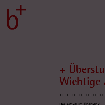
Skip
to
content
+ Überstu
Wichtige 
+++++++++++++++++++
Der Artikel im Überblick