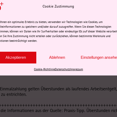
ann, wenn sich zwischen Erarbeitungs- und Auszahlungsmonat B
Cookie Zustimmung
 geändert haben.
lungsmonat
Ihnen ein optimales Erlebnis zu bieten, verwenden wir Technologien wie Cookies, um
itraum eine beitragsfreie Zeit, wird die Vereinfachungsregelu
äteinformationen zu speichern und/oder darauf zuzugreifen. Wenn Sie diesen Technologien
 Zeitraum keine Beitragspflicht, müssen die Überstunden dem 
timmen, können wir Daten wie Ihr Surfverhalten oder eindeutige IDs auf dieser Website verarbeit
erechnet werden.
n Sie Ihre Zustimmung nicht erteilen oder zurückziehen, können bestimmte Merkmale und
ktionen beeinträchtigt werden.
regelung
ere Monate erarbeitet wurden, können als Einmalzahlung verb
z des Folgejahres erfolgt. Überstundenvergütungen, die nachträ
Akzeptieren
Ablehnen
Einstellungen anseh
nen weiterhin mit der Fünftelregelung ermäßigt besteuert we
mensteuerveranlagung. Solche Nachzahlungen müssen vom Arb
Cookie-Richtlinie
Datenschutz
Impressum
cheinigung ausgewiesen werden.
Einmalzahlung gelten Überstunden als laufendes Arbeitsentgelt,
zu entrichten.
+++++++++++++++++++++++++++++++++++++++++++++
f die Informationen aus der Quelle: Praxis-Tipp. Überstunden ri