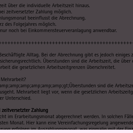
it über die individuelle Arbeitszeit hinaus.
ei zeitversetzter Zahlung möglich.
ahlungsmonat beeinflusst die Abrechnung.
rz des Folgejahres möglich.
 nur noch bei Einkommensteuerveranlagung anwendbar.
+++++++++++++++++++++++++++++++++++++++++++++
Beschäftigte Alltag. Bei der Abrechnung gibt es jedoch einiges
rsicherungsrechtlich. Überstunden sind die Arbeitszeit, die über d
eit die gesetzlichen Arbeitszeitgrenzen überschreitet.
 Mehrarbeit?
amp;amp;amp;amp;amp;gt;Überstunden sind die Arbeitszeit, 
ausgeht. Mehrarbeit liegt vor, wenn die gesetzlichen Arbeitszeit
ger Unterschied.
 zeitversetzter Zahlung
ht im Erarbeitungsmonat abgerechnet werden. In solchen Fäll
sten Monat. Hier kann eine Vereinfachungsregelung angewende
rung erfolgen im Auszahlungsmonat, was einmalig mit der Einzu